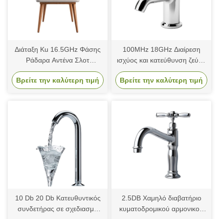
Διάταξη Ku 16.5GHz Φάσης
100MHz 18GHz Διαίρεση
Ράδαρα Αντένα Σλοτ
ισχύος και κατεύθυνση ζεύγη
Πολυεπίπεδο
κυματοδηγού υψηλής ισχύος
Βρείτε την καλύτερη τιμή
Βρείτε την καλύτερη τιμή
αρμονικό φίλτρο κύματος
10 Db 20 Db Κατευθυντικός
2.5DB Χαμηλό διαβατήριο
συνδετήρας σε σχεδιασμό
κυματοδρομικού αρμονικού