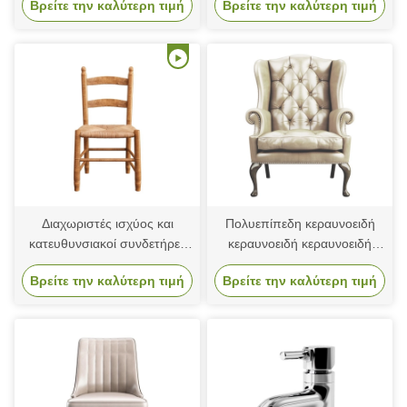
Βρείτε την καλύτερη τιμή
Βρείτε την καλύτερη τιμή
ψηφιακό δέκτη ραντάρ 4×4
Μέσο κύμα Φίλτρο ζώνης 3db
Διαχωριστές ισχύος και
Πολυεπίπεδη κεραυνοειδή
κατευθυνσιακοί συνδετήρες
κεραυνοειδή κεραυνοειδή
κυματοδηγού υψηλής ισχύος
κεραυνοειδή κεραυνοειδή
Βρείτε την καλύτερη τιμή
Βρείτε την καλύτερη τιμή
αρμονικό φίλτρο κυμάτων
κεραυνοειδή κεραυνοειδή
κεραυνοειδή