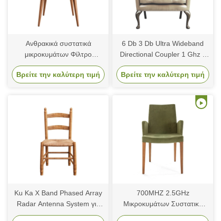
Ανθρακικά συστατικά
6 Db 3 Db Ultra Wideband
μικροκυμάτων Φίλτρο
Directional Coupler 1 Ghz 3
αρμονικών κυματοειδών
Ghz 2 6 Ghz 18 Ghz
Βρείτε την καλύτερη τιμή
Βρείτε την καλύτερη τιμή
2,0db Απώλεια εισαγωγής
280x187x40mm
14,7 15,8 GHz
Ku Ka X Band Phased Array
700MHZ 2.5GHz
Radar Antenna System για
Μικροκυμάτων Συστατικά
αυτοκινητοβιομηχανικό
Οδηγός κύματος Αρμονικό