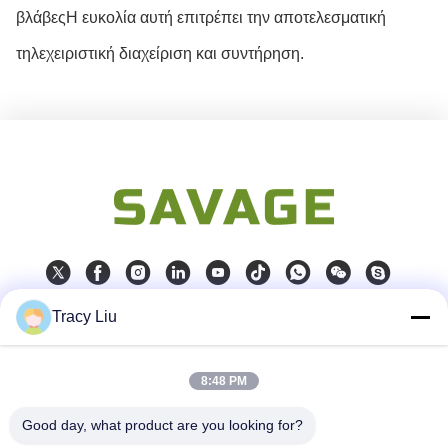
βλάβεςΗ ευκολία αυτή επιτρέπει την αποτελεσματική
τηλεχειριστική διαχείριση και συντήρηση.
Tracy Liu
Γρήγορη επικοινωνία
8:48 PM
Διεύθυνση
Εμποδίστε το Α, βιομηχανική ζώνη YouYi, χωριό Xiamao,
περιοχή Baiyun, Guangzhou, Κίνα
Good day, what product are you looking for?